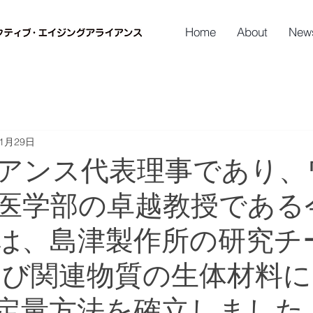
Home
About
New
年1月29日
アンス代表理事であり、
医学部の卓越教授である
は、島津製作所の研究チ
よび関連物質の生体材料
定量方法を確立しました