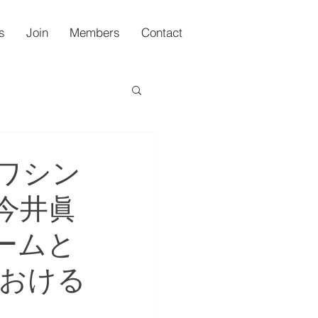
s
Join
Members
Contact
ワシン
今井眞
ームと
における
。