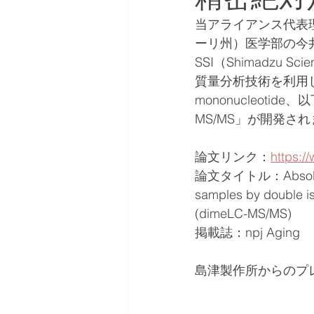
当アライアンス代表理事であり
ーリ州）医学部の今
SSI（Shimadzu S
質量分析技術を利用して
mononucleoti
MS/MS」が開発さ
論文リンク：
https:/
論文タイトル：
Absol
samples by double i
(dimeLC-MS/MS)
掲載誌：
npj Aging
島津製作所からのプ