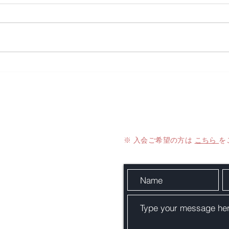
「熟成ニンニク抽出液」に含
まれる「S-1-プロペニル-L-シ
ステイン（S1PC）」が、
「脂肪―脳（視床下部）―筋
アライアンス
Contact Us
肉」の臓器間コミュニケーシ
e Aging （JAPA）
ョンを介して健康維持と老化
制御に関与することを明らか
※ 入会ご希望の方は
こちら
を
にした研究論文が、国際学術
（IRPA）
誌 Cell Metabolism に掲載さ
れました。