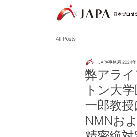
All Posts
JAPA事務局
2024
弊アライ
トン大学
一郎教授
NMNお
精密絶対