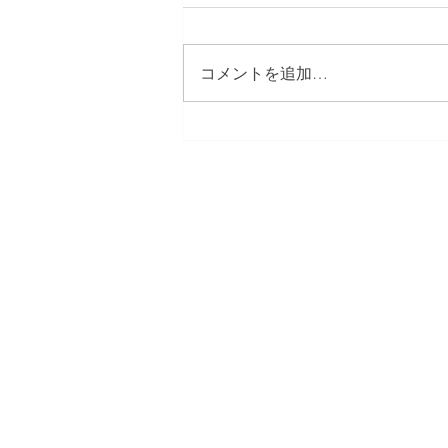
コメントを追加…
胎盤のNAD+低下が出産のタ
イミングを決定する「生体時
計」として機能することを示
した論文へのコメンタリーが
日本プロダクティブ・エイジング 
Science誌に掲載されまし
Japanese Alliance for Productiv
た。
【事務局】
プロダクティブ・エイジング研究機構 