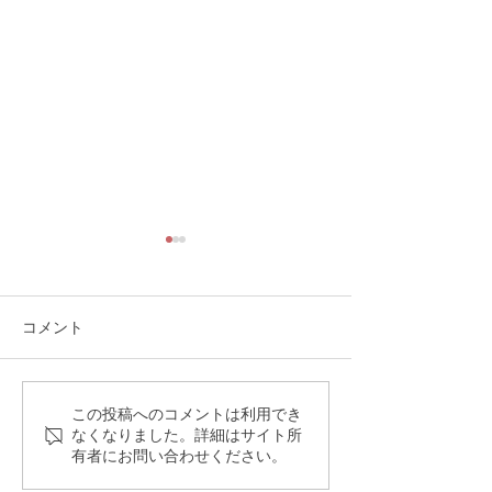
コメント
「熟成ニンニク抽出液」
第16回JAPA勉
この投稿へのコメントは利用でき
なくなりました。詳細はサイト所
に含まれる「S-1-プロペ
いたしました。
有者にお問い合わせください。
ニル-L-システイン