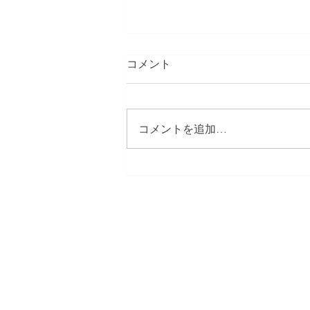
コメント
コメントを追加…
胎盤のNAD+低下が出産のタ
イミングを決定する「生体時
計」として機能することを示
した論文へのコメンタリーが
日本プロダクティブ・エイジング 
Science誌に掲載されまし
Japanese Alliance for Productiv
た。
【事務局】
プロダクティブ・エイジング研究機構 