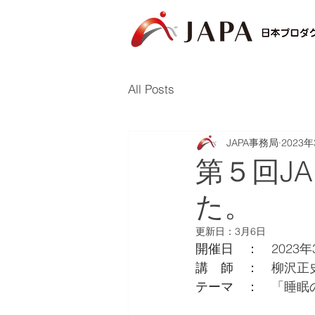
All Posts
JAPA事務局
2023
第５回J
た。
更新日：
3月6日
開催日　：　
2023年
講　師　：　
柳沢正史
テーマ　：　
「睡眠