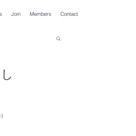
s
Join
Members
Contact
まし
S）