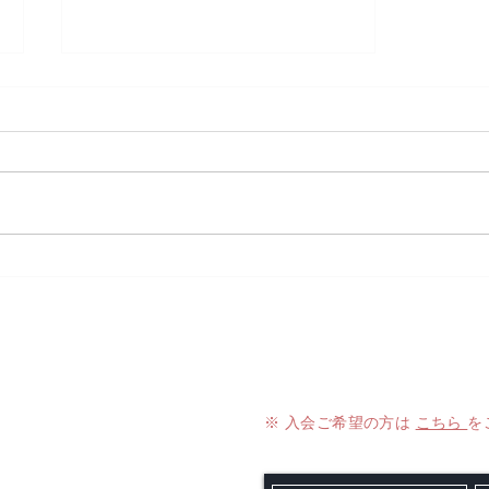
「熟成ニンニク抽出液」に含
まれる「S-1-プロペニル-L-シ
ステイン（S1PC）」が、
「脂肪―脳（視床下部）―筋
アライアンス
Contact Us
肉」の臓器間コミュニケーシ
e Aging （JAPA）
ョンを介して健康維持と老化
制御に関与することを明らか
※ 入会ご希望の方は
こちら
を
にした研究論文が、国際学術
（IRPA）
誌 Cell Metabolism に掲載さ