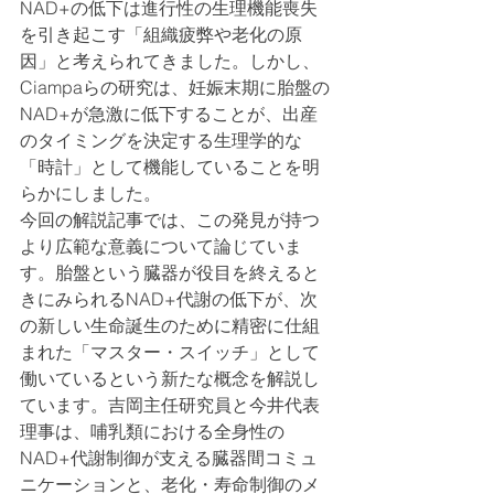
NAD+の低下は進行性の生理機能喪失
を引き起こす「組織疲弊や老化の原
因」と考えられてきました。しかし、
Ciampaらの研究は、妊娠末期に胎盤の
NAD+が急激に低下することが、出産
のタイミングを決定する生理学的な
「時計」として機能していることを明
らかにしました。
今回の解説記事では、この発見が持つ
より広範な意義について論じていま
す。胎盤という臓器が役目を終えると
きにみられるNAD+代謝の低下が、次
の新しい生命誕生のために精密に仕組
まれた「マスター・スイッチ」として
働いているという新たな概念を解説し
ています。吉岡主任研究員と今井代表
理事は、哺乳類における全身性の
NAD+代謝制御が支える臓器間コミュ
ニケーションと、老化・寿命制御のメ