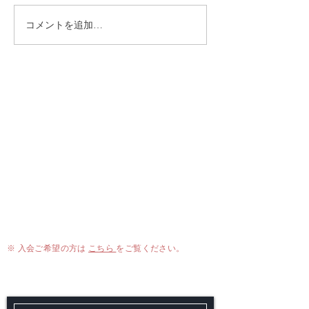
コメントを追加…
「熟成ニンニク抽出液」
第16回JAPA勉
に含まれる「S-1-プロペ
いたしました。
ニル-L-システイン
（S1PC）」が、「脂肪―
脳（視床下部）―筋肉」
日本プロダクティブ・エイジング アライアンス
の臓器間コミュニケーシ
Japanese Alliance for Productive Aging （JAPA）
ョンを介して健康維持と
老化制御に関与すること
【事務局】
プロダクティブ・エイジング研究機構 （IRPA）
を明らかにした研究論文
が、国際学術誌 Cell
e-mail：
info@japa-inc
.jp
Metabolism に掲載されま
した。
プライバシーポリシーについて
※ 入会ご希望の方は
こちら
をご覧ください。
Contact Us