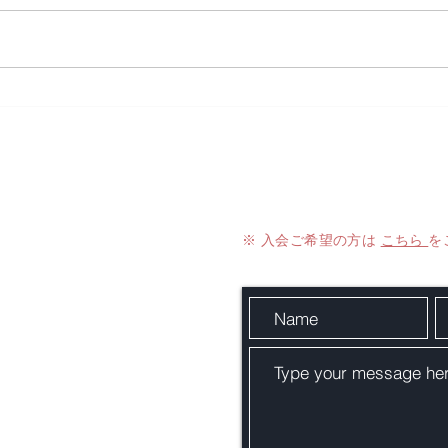
「熟成ニンニク抽出液」に含
まれる「S-1-プロペニル-L-シ
ステイン（S1PC）」が、
「脂肪―脳（視床下部）―筋
アライアンス
Contact Us
肉」の臓器間コミュニケーシ
e Aging （JAPA）
ョンを介して健康維持と老化
制御に関与することを明らか
※ 入会ご希望の方は
こちら
を
にした研究論文が、国際学術
（IRPA）
誌 Cell Metabolism に掲載さ
れました。