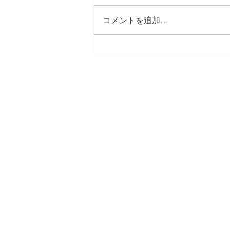
コメントを追加…
胎盤のNAD+低下が出産のタ
イミングを決定する「生体時
計」として機能することを示
した論文へのコメンタリーが
日本プロダクティブ・エイジング 
Science誌に掲載されまし
Japanese Alliance for Productiv
た。
【事務局】
プロダクティブ・エイジング研究機構 